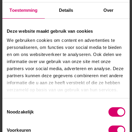
alle vier in één collectie, dan krijg je ook de verpakking erbij
Toestemming
Details
Over
die omgebouwd kan worden tot display! 3S185 Peavh Pink
3S186 Rose Crystal 3S187 Skylight 3S188 Parrot Green Seri...
Deze website maakt gebruik van cookies
Toon meer
We gebruiken cookies om content en advertenties te
personaliseren, om functies voor social media te bieden
en om ons websiteverkeer te analyseren. Ook delen we
informatie over uw gebruik van onze site met onze
partners voor social media, adverteren en analyse. Deze
partners kunnen deze gegevens combineren met andere
informatie die u aan ze heeft verstrekt of die ze hebben
verzameld op basis van uw gebruik van hun services.
Toestemmingsselectie
Noodzakelijk
Voorkeuren