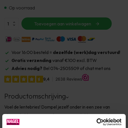
Op voorraad
Toevoegen aan winkelwagen
Voor 16:00 besteld =
dezelfde (werk)dag verstuurd
!
Gratis verzending
vanaf €100 excl. BTW
Advies nodig?
Bel 074-2505509 of chat met ons
Productomschrijving
Voel de lentebries! Dompel jezelf onder in een zee van
bloeiende bloemen met de meest trendy kleuren van het
lenteseizoen 2023. Kan je niet kiezen? Je koopt ze het beste