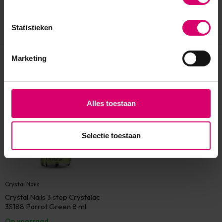
Statistieken
Marketing
Eerder bekeken
Alles toestaan
Selectie toestaan
Crystal Nails
Crystal Nails 3 step Crystalac
3S188 Parrot Green 8 ml
Op voorraad