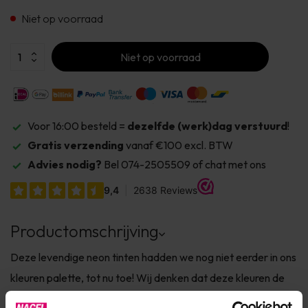
Niet op voorraad
Niet op voorraad
Voor 16:00 besteld =
dezelfde (werk)dag verstuurd
!
Gratis verzending
vanaf €100 excl. BTW
Advies nodig?
Bel 074-2505509 of chat met ons
Productomschrijving
Deze levendige neon tinten hadden we nog niet eerder in ons
kleuren palette, tot nu toe! Wij denken dat deze kleuren de
bestsellers van de zomer gaan worden. Ze dekken op zich