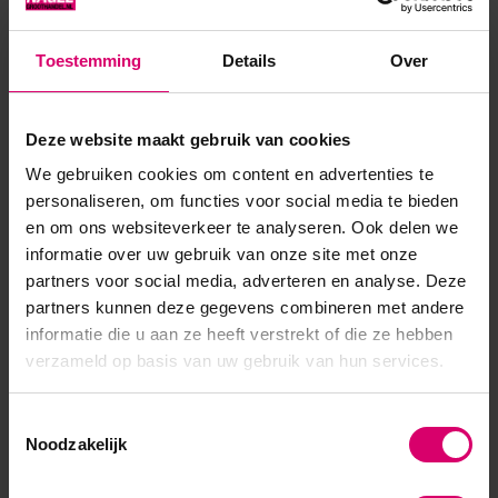
seizoen vastlegt! Of het nu het zachte, tedere groen van
3S217 is, de frisse perziktinten van 3S219 of het zachte koraal
Toestemming
Details
Over
van 3S220, iedereen vindt zijn favoriet. Een van de...
Toon meer
Deze website maakt gebruik van cookies
We gebruiken cookies om content en advertenties te
personaliseren, om functies voor social media te bieden
en om ons websiteverkeer te analyseren. Ook delen we
informatie over uw gebruik van onze site met onze
partners voor social media, adverteren en analyse. Deze
partners kunnen deze gegevens combineren met andere
informatie die u aan ze heeft verstrekt of die ze hebben
verzameld op basis van uw gebruik van hun services.
Toestemmingsselectie
Noodzakelijk