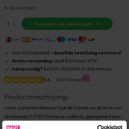
Op voorraad
Toevoegen aan winkelwagen
Voor 16:00 besteld =
dezelfde (werk)dag verstuurd
!
Gratis verzending
vanaf €100 excl. BTW
Advies nodig?
Bel 074-2505509 of chat met ons
Productomschrijving
Lente-zomertrendkleuren Haal de frisheid van de lente met
de nieuwste 3 STEP CrystaLac-collectie, geïnspireerd door
het ontwaken van de natuur, die de magische kleuren van het