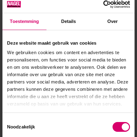
perfecte keuze voor de delicate elegantie van het
trouwseizoen. Een frisse, zachte neonkoraaltint, een
Toestemming
Details
Over
onmisbare metgezel voor zomerzon en strandmomenten.
Een intense neonroze-ro...
Deze website maakt gebruik van cookies
Toon meer
We gebruiken cookies om content en advertenties te
personaliseren, om functies voor social media te bieden
en om ons websiteverkeer te analyseren. Ook delen we
informatie over uw gebruik van onze site met onze
partners voor social media, adverteren en analyse. Deze
partners kunnen deze gegevens combineren met andere
informatie die u aan ze heeft verstrekt of die ze hebben
verzameld op basis van uw gebruik van hun services.
Toestemmingsselectie
Noodzakelijk