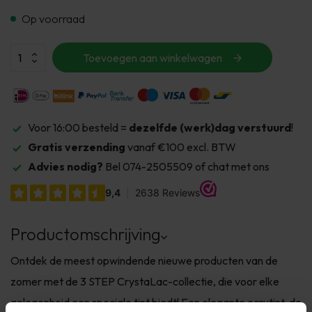
Op voorraad
Toevoegen aan winkelwagen
Voor 16:00 besteld =
dezelfde (werk)dag verstuurd
!
Gratis verzending
vanaf €100 excl. BTW
Advies nodig?
Bel 074-2505509 of chat met ons
Productomschrijving
Ontdek de meest opwindende nieuwe producten van de
zomer met de 3 STEP CrystaLac-collectie, die voor elke
gelegenheid een speciale tint biedt! Een elegante ecrutint, de