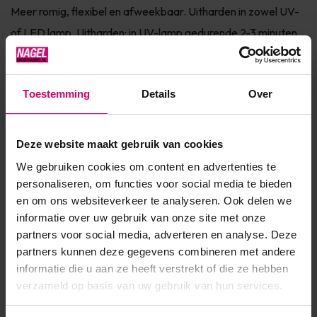
Meer romig, flexibel en afweekbaar. Uitharden in zowel UV-
of LED lamp. Uitharden: in UV-lamp gedurende 2-3 minuten,
LED in 1-2 minuten. Te gebruiken op zowel kunstnagels als
natuurli...
Toestemming
Details
Over
Toon meer
Deze website maakt gebruik van cookies
Product specificaties
We gebruiken cookies om content en advertenties te
personaliseren, om functies voor social media te bieden
Artikelnummer
41014
en om ons websiteverkeer te analyseren. Ook delen we
SKU
569992
informatie over uw gebruik van onze site met onze
partners voor social media, adverteren en analyse. Deze
partners kunnen deze gegevens combineren met andere
informatie die u aan ze heeft verstrekt of die ze hebben
verzameld op basis van uw gebruik van hun services.