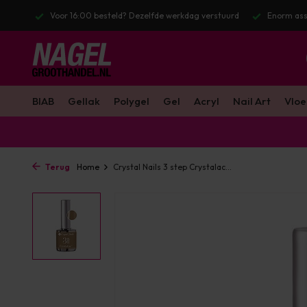
stuurd
Enorm assortiment & alle bekende merken
Gratis verzendin
BIAB
Gellak
Polygel
Gel
Acryl
Nail Art
Vloe
Terug
Home
Crystal Nails 3 step Crystalac...