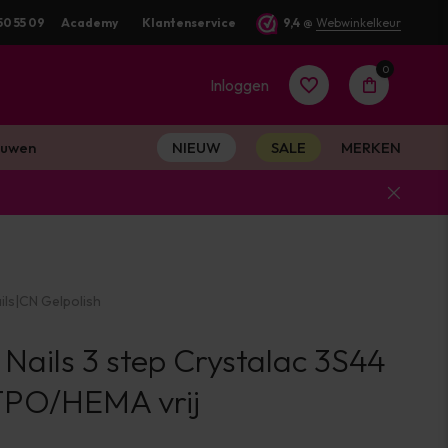
50 55 09
Academy
Klantenservice
9,4
@
Webwinkelkeur
0
Inloggen
uwen
NIEUW
SALE
MERKEN
Account
aanmaken
ils
|
CN Gelpolish
Account
 Nails 3 step Crystalac 3S44
aanmaken
 TPO/HEMA vrij