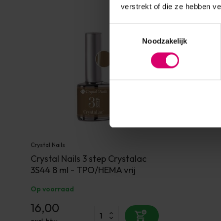
verstrekt of die ze hebben v
Toestemmingsselectie
Noodzakelijk
Crystal Nails
Crystal Nails 3 step Crystalac
3S44 8 ml - TPO/HEMA vrij
Op voorraad
16,00
excl. btw