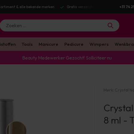
g v.a. €100 excl. BTW
Voor 16:00 besteld? Dezelfde werkdag verstuurd
+31 74 2
istoffen
Tools
Manicure
Pedicure
Wimpers
Wenkbra
Beauty Medewerker Gezocht!
Solliciteer nu
Merk:
Crystal Na
Crystal
8 ml -