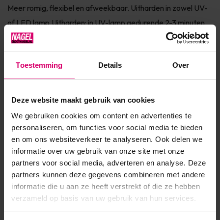
Meer romig, flexibel en afweekbaar. Uitharden in zowel UV-
of LED lamp.Uitharden: in UV-lamp gedurende 2-3 minuten,
LED in 1-2 minuten. Te gebruiken op zowel kunstnagels als
natuurlijk...
Toestemming
Details
Over
Toon meer
Deze website maakt gebruik van cookies
Product specificaties
We gebruiken cookies om content en advertenties te
personaliseren, om functies voor social media te bieden
Artikelnummer
40973
en om ons websiteverkeer te analyseren. Ook delen we
SKU
569853
informatie over uw gebruik van onze site met onze
partners voor social media, adverteren en analyse. Deze
partners kunnen deze gegevens combineren met andere
informatie die u aan ze heeft verstrekt of die ze hebben
verzameld op basis van uw gebruik van hun services.