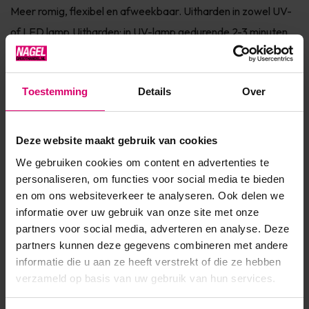
Meer romig, flexibel en afweekbaar. Uitharden in zowel UV-
of LED lamp.Uitharden: in UV-lamp gedurende 2-3 minuten,
LED in 1-2 minuten. Te gebruiken op zowel kunstnagels als
natuurlijk...
Toestemming
Details
Over
Toon meer
Deze website maakt gebruik van cookies
Product specificaties
We gebruiken cookies om content en advertenties te
personaliseren, om functies voor social media te bieden
Artikelnummer
40966
en om ons websiteverkeer te analyseren. Ook delen we
SKU
569846
informatie over uw gebruik van onze site met onze
partners voor social media, adverteren en analyse. Deze
partners kunnen deze gegevens combineren met andere
informatie die u aan ze heeft verstrekt of die ze hebben
verzameld op basis van uw gebruik van hun services.