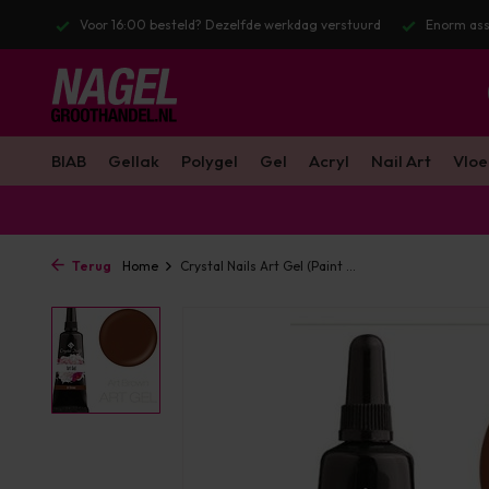
l. BTW
Voor 16:00 besteld? Dezelfde werkdag verstuurd
Enorm ass
BIAB
Gellak
Polygel
Gel
Acryl
Nail Art
Vloe
Terug
Home
Crystal Nails Art Gel (Paint ...