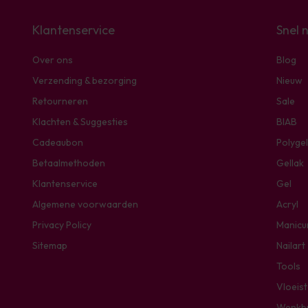
Klantenservice
Snel 
Over ons
Blog
Verzending & bezorging
Nieuw
Retourneren
Sale
Klachten & Suggesties
BIAB
Cadeaubon
Polygel
Betaalmethoden
Gellak
Klantenservice
Gel
Algemene voorwaarden
Acryl
Privacy Policy
Manicu
Sitemap
Nailart
Tools
Vloeis
Wenkb