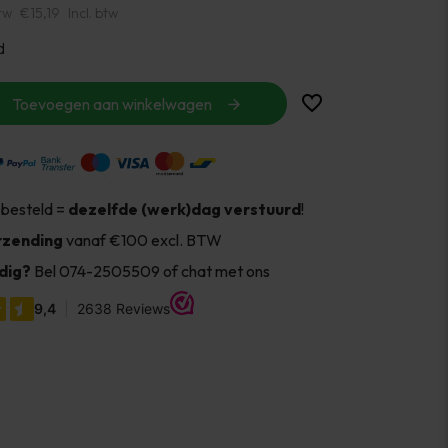
tw
€15,19
Incl. btw
d
Toevoegen aan winkelwagen
 besteld =
dezelfde (werk)dag verstuurd
!
rzending
vanaf €100 excl. BTW
dig?
Bel 074-2505509 of chat met ons