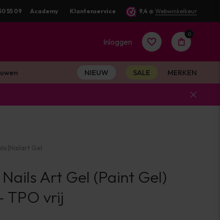
50 55 09
Voor 16:00 besteld? Dezelfde werkdag verstuurd
Academy
Klantenservice
9,4
@
Webwinkelkeur
0
Inloggen
uwen
NIEUW
SALE
MERKEN
Account
aanmaken
ils
|
Nailart Gel
Account
 Nails Art Gel (Paint Gel)
aanmaken
 TPO vrij