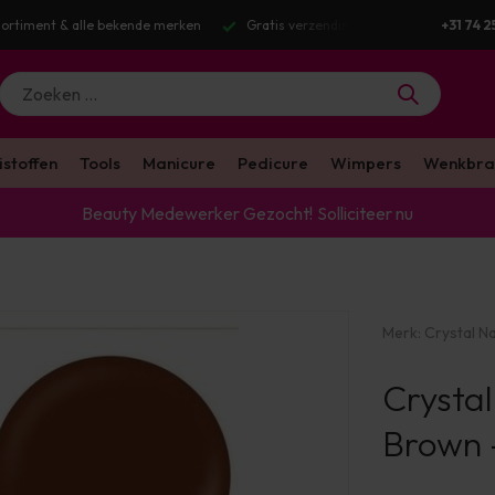
ortiment & alle bekende merken
Gratis verzending v.a. €100 excl. BTW
+31 74 2
istoffen
Tools
Manicure
Pedicure
Wimpers
Wenkbra
Beauty Medewerker Gezocht!
Solliciteer nu
Merk:
Crystal Na
Crystal
Brown -