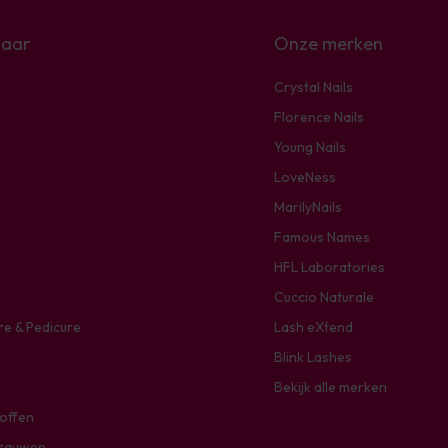
naar
Onze merken
Crystal Nails
Florence Nails
Young Nails
LoveNess
MarilyNails
Famous Names
HFL Laboratories
Cuccio Naturale
re & Pedicure
Lash eXtend
Blink Lashes
Bekijk alle merken
toffen
rauwen