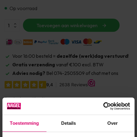
Op voorraad
Toevoegen aan winkelwagen
Voor 16:00 besteld =
dezelfde (werk)dag verstuurd
!
Gratis verzending
vanaf €100 excl. BTW
Advies nodig?
Bel 074-2505509 of chat met ons
Product specificaties
Artikelnummer
40706
Toestemming
Details
Over
SKU
568679