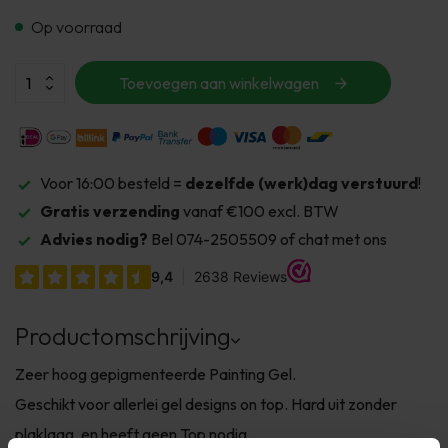
Op voorraad
Toevoegen aan winkelwagen
Voor 16:00 besteld =
dezelfde (werk)dag verstuurd
!
Gratis verzending
vanaf €100 excl. BTW
Advies nodig?
Bel 074-2505509 of chat met ons
Productomschrijving
Zeer hoog gepigmenteerde Painting Gel.
Geschikt voor allerlei gel designs on top. Hard uit zonder
plaklaag, en heeft geen Top nodig.