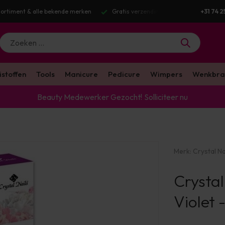
tis verzending v.a. €100 excl. BTW
Voor 16:00 besteld? Dezelfde werkda
+31 74 2
istoffen
Tools
Manicure
Pedicure
Wimpers
Wenkbra
Beauty Medewerker Gezocht!
Solliciteer nu
Merk:
Crystal Na
Crystal
Violet 