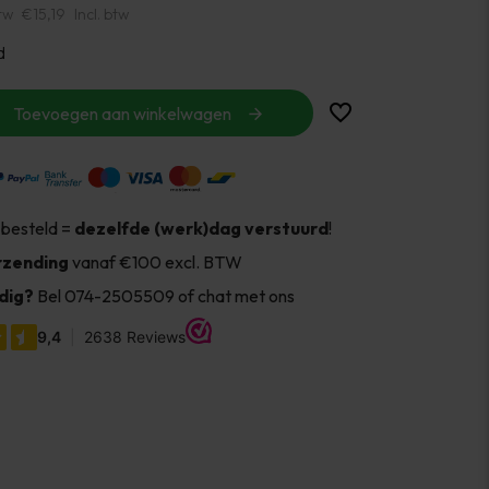
tw
€15,19
Incl. btw
d
Toevoegen aan winkelwagen
 besteld =
dezelfde (werk)dag verstuurd
!
rzending
vanaf €100 excl. BTW
dig?
Bel 074-2505509 of chat met ons