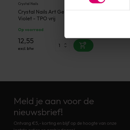
Crystal Nails
Crystal Nails Art Gel (Paint Gel)
Violet - TPO vrij
Op voorraad
12,55
excl. btw
Meld je aan voor de
nieuwsbrief!
Ontvang €5,- korting en blijf op de hoogte van onze