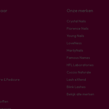
naar
Onze merken
Crystal Nails
Florence Nails
Young Nails
LoveNess
MarilyNails
Famous Names
HFL Laboratories
Cuccio Naturale
re & Pedicure
Lash eXtend
Blink Lashes
Bekijk alle merken
toffen
rauwen