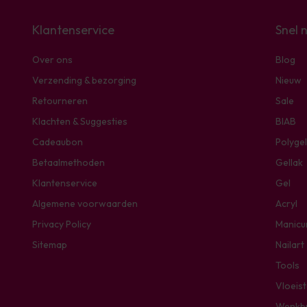
Klantenservice
Snel 
Over ons
Blog
Verzending & bezorging
Nieuw
Retourneren
Sale
Klachten & Suggesties
BIAB
Cadeaubon
Polygel
Betaalmethoden
Gellak
Klantenservice
Gel
Algemene voorwaarden
Acryl
Privacy Policy
Manicu
Sitemap
Nailart
Tools
Vloeis
Wenkb