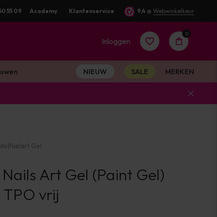
g verstuurd
50 55 09
Academy
Klantenservice
9,4
@
Webwinkelkeur
0
Inloggen
uwen
NIEUW
SALE
MERKEN
Account
aanmaken
ils
|
Nailart Gel
Account
 Nails Art Gel (Paint Gel)
aanmaken
- TPO vrij