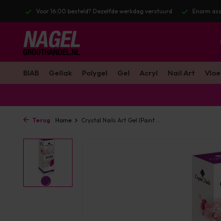
 werkdag verstuurd
Enorm assortiment & alle bekende merken
Gra
BIAB
Gellak
Polygel
Gel
Acryl
Nail Art
Vloe
Terug
Home
Crystal Nails Art Gel (Paint ...