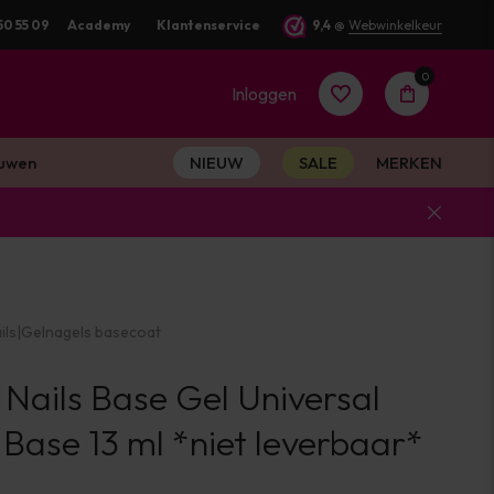
50 55 09
Academy
Klantenservice
9,4
@
Webwinkelkeur
0
Inloggen
uwen
NIEUW
SALE
MERKEN
Account
aanmaken
ils
|
Gelnagels basecoat
Account
 Nails Base Gel Universal
aanmaken
 Base 13 ml *niet leverbaar*