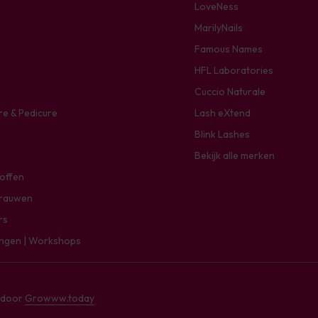
LoveNess
MarilyNails
Famous Names
HFL Laboratories
Cuccio Naturale
re & Pedicure
Lash eXtend
Blink Lashes
Bekijk alle merken
toffen
rauwen
rs
ingen | Workshops
e door
Growww.today