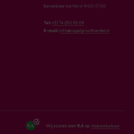
Bereikbaar ma t/m vr 9:00-17:00
Tel:
+31 74 250 55 09
E-mail:
info@nagelgroothandel.nl
9,4
Wij scoren een
9,4
op
Webwinkelkeur