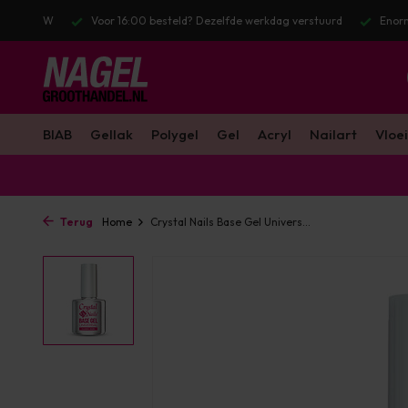
zelfde werkdag verstuurd
Enorm assortiment & alle bekende merken
BIAB
Gellak
Polygel
Gel
Acryl
Nailart
Vloei
Terug
Home
Crystal Nails Base Gel Univers...