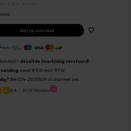
btw
€28,19
Incl. btw
rraad
Niet op voorraad
 besteld =
dezelfde (werk)dag verstuurd
!
rzending
vanaf €100 excl. BTW
dig?
Bel 074-2505509 of chat met ons