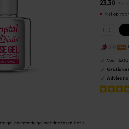
23,30
Excl. 
Niet op voo
Voor 16:00
Gratis ve
Advies no
e gel ,hechtende gel met drie fasen. het is