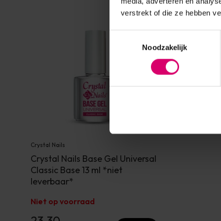
media, adverteren en analys
verstrekt of die ze hebben v
Toestemmingsselectie
Noodzakelijk
Crystal Nails
Crystal Nails Base Gel Universal
Classic Base 13 ml *niet
leverbaar*
Niet op voorraad
23,30