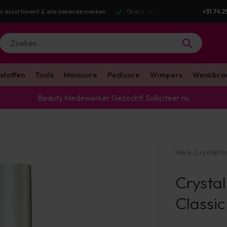
Gratis verzending v.a. €100 excl. BTW
+31 74 2
stoffen
Tools
Manicure
Pedicure
Wimpers
Wenkbra
Beauty Medewerker Gezocht!
Solliciteer nu
Merk:
Crystal Na
Crystal
Classic