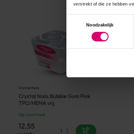
verstrekt of die ze hebben v
Toestemmingsselectie
Noodzakelijk
Crystal Nails
Crystal Nails Bubble Gum Pink
TPO/HEMA vrij
Op voorraad
12,55
excl. btw