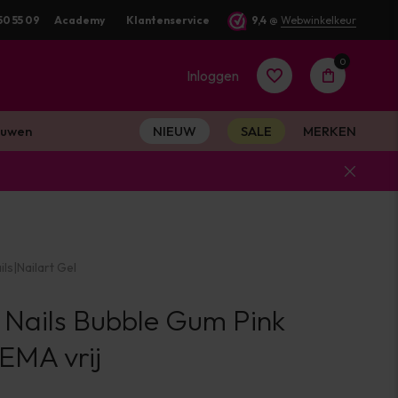
rd
50 55 09
Academy
Klantenservice
9,4
@
Webwinkelkeur
0
Inloggen
uwen
NIEUW
SALE
MERKEN
Account
aanmaken
ils
|
Nailart Gel
Account
 Nails Bubble Gum Pink
aanmaken
MA vrij