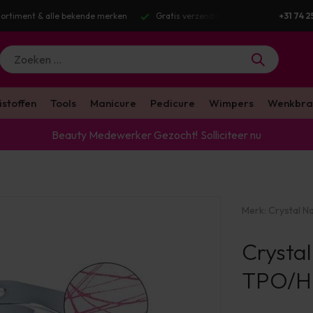
nding v.a. €100 excl. BTW
Voor 16:00 besteld? Dezelfde werkdag verstuu
+31 74 2
istoffen
Tools
Manicure
Pedicure
Wimpers
Wenkbra
Beauty Medewerker Gezocht!
Solliciteer nu
Merk:
Crystal Na
Crystal
TPO/HE