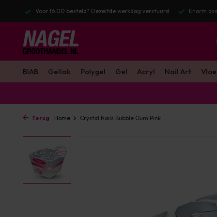
 verstuurd
Enorm assortiment & alle bekende merken
Gratis verze
BIAB
Gellak
Polygel
Gel
Acryl
Nail Art
Vloe
Terug
Home
Crystal Nails Bubble Gum Pink ...