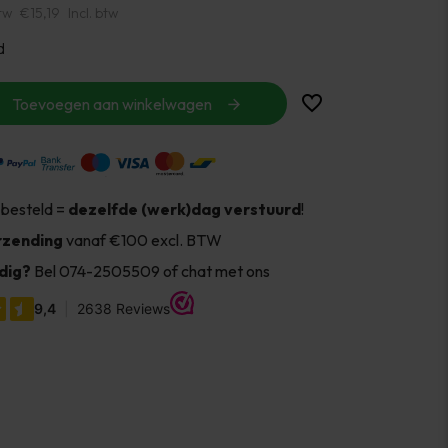
tw
€15,19
Incl. btw
d
Toevoegen aan winkelwagen
 besteld =
dezelfde (werk)dag verstuurd
!
rzending
vanaf €100 excl. BTW
dig?
Bel 074-2505509 of chat met ons