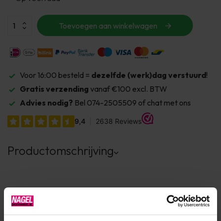
Toevoegen aan winkelwagen
Voor 16:00 besteld =
dezelfde (werk)dag verstuurd
!
Gratis verzending
vanaf €100 excl. BTW
Advies nodig?
Bel 074-2505509 of chat met ons
Productomschrijving
Product specificaties