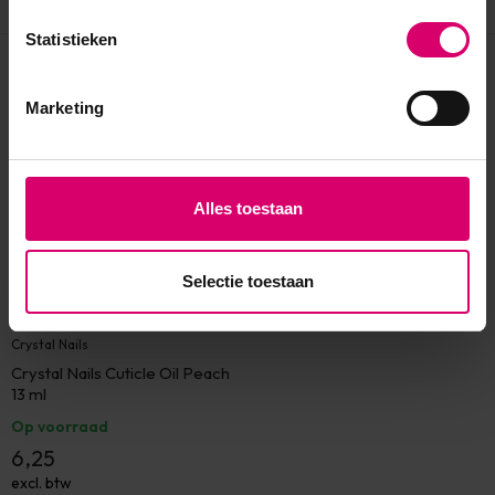
Statistieken
Eerder bekeken
Marketing
Alles toestaan
Selectie toestaan
Crystal Nails
Crystal Nails Cuticle Oil Peach
13 ml
Op voorraad
6,25
excl. btw