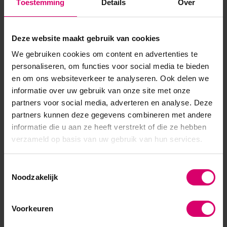
Toestemming
Details
Over
Artikelnummer
41368
SKU
571189
Deze website maakt gebruik van cookies
We gebruiken cookies om content en advertenties te
personaliseren, om functies voor social media te bieden
en om ons websiteverkeer te analyseren. Ook delen we
informatie over uw gebruik van onze site met onze
partners voor social media, adverteren en analyse. Deze
partners kunnen deze gegevens combineren met andere
informatie die u aan ze heeft verstrekt of die ze hebben
verzameld op basis van uw gebruik van hun services.
Toestemmingsselectie
Noodzakelijk
Voorkeuren