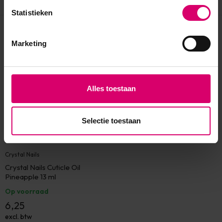
Statistieken
Eerder bekeken
Marketing
Alles toestaan
Selectie toestaan
Crystal Nails
Crystal Nails Cuticle Oil
Pineapple 13 ml
Op voorraad
6,25
excl. btw