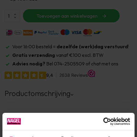
Toevoegen aan winkelwagen
Voor 16:00 besteld =
dezelfde (werk)dag verstuurd
!
Gratis verzending
vanaf €100 excl. BTW
Advies nodig?
Bel 074-2505509 of chat met ons
Productomschrijving
Product specificaties