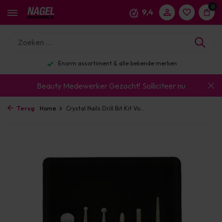
0
9,4
Enorm assortiment & alle bekende merken
Beauty Medewerker Gezocht!
Solliciteer nu
Terug
Home
Crystal Nails Drill Bit Kit Vo...