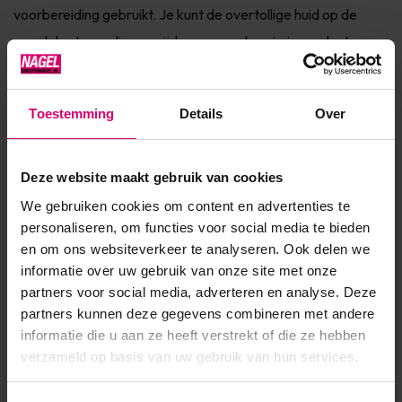
voorbereiding gebruikt. Je kunt de overtollige huid op de
nagelplaat grondig verwijderen waardoor je je product
netter bij de nagelriem kunt aanbrengen. De functies va...
Toon meer
Toestemming
Details
Over
Product specificaties
Deze website maakt gebruik van cookies
We gebruiken cookies om content en advertenties te
Artikelnummer
27389
personaliseren, om functies voor social media te bieden
SKU
400304
en om ons websiteverkeer te analyseren. Ook delen we
informatie over uw gebruik van onze site met onze
partners voor social media, adverteren en analyse. Deze
partners kunnen deze gegevens combineren met andere
informatie die u aan ze heeft verstrekt of die ze hebben
verzameld op basis van uw gebruik van hun services.