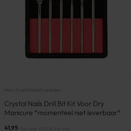
Merk:
Crystal Nails
|
Freesbitjes
Crystal Nails Drill Bit Kit Voor Dry
Manicure *momenteel niet leverbaar*
41,95
Excl. btw
€50,76
Incl. btw