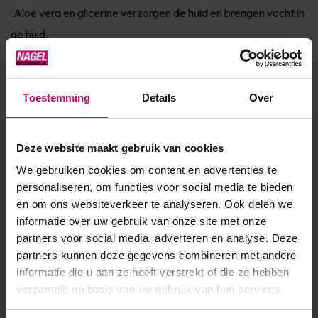
· Aloe vera en glicerine verzorgen de huid en brengen vocht in
de huid.
· Panthenol houd vocht vast en verzacht de huid.
Toestemming
Details
Over
· Geur: groene thee
Deze website maakt gebruik van cookies
Product specificaties
We gebruiken cookies om content en advertenties te
personaliseren, om functies voor social media te bieden
Artikelnummer
41369
en om ons websiteverkeer te analyseren. Ook delen we
informatie over uw gebruik van onze site met onze
SKU
571190
partners voor social media, adverteren en analyse. Deze
partners kunnen deze gegevens combineren met andere
informatie die u aan ze heeft verstrekt of die ze hebben
verzameld op basis van uw gebruik van hun services.