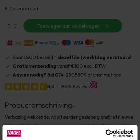
Op voorraad
Toevoegen aan winkelwagen
Voor 16:00 besteld =
dezelfde (werk)dag verstuurd
!
Gratis verzending
vanaf €100 excl. BTW
Advies nodig?
Bel 074-2505509 of chat met ons
Productomschrijving
Verbazingwekkende, nooit eerder geziene glans!Het nieuwe
lid van Flash schittert met een extreem lichtreflecterend
effectverandert de nagels van uw gasten in een bijzonder