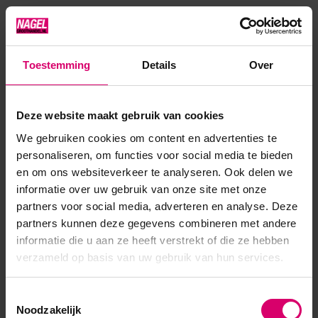
op Colors en Milky materialen. Het meest in het oog
springende resultaat bereik je met suikereffect techniek....
Toon meer
Toestemming
Details
Over
Product specificaties
Deze website maakt gebruik van cookies
We gebruiken cookies om content en advertenties te
Artikelnummer
54700
personaliseren, om functies voor social media te bieden
en om ons websiteverkeer te analyseren. Ook delen we
SKU
612385
informatie over uw gebruik van onze site met onze
partners voor social media, adverteren en analyse. Deze
partners kunnen deze gegevens combineren met andere
informatie die u aan ze heeft verstrekt of die ze hebben
verzameld op basis van uw gebruik van hun services.
Toestemmingsselectie
Noodzakelijk