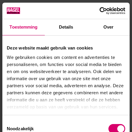
Door zijn vorm is het ook erg fijn om er een gekleurde rand te
maken en ideaal om met color gels een kleur blending te...
Toon meer
Toestemming
Details
Over
Product specificaties
Deze website maakt gebruik van cookies
We gebruiken cookies om content en advertenties te
Artikelnummer
9551
personaliseren, om functies voor social media te bieden
en om ons websiteverkeer te analyseren. Ook delen we
SKU
44075
informatie over uw gebruik van onze site met onze
partners voor social media, adverteren en analyse. Deze
partners kunnen deze gegevens combineren met andere
informatie die u aan ze heeft verstrekt of die ze hebben
verzameld op basis van uw gebruik van hun services.
Toestemmingsselectie
Noodzakelijk