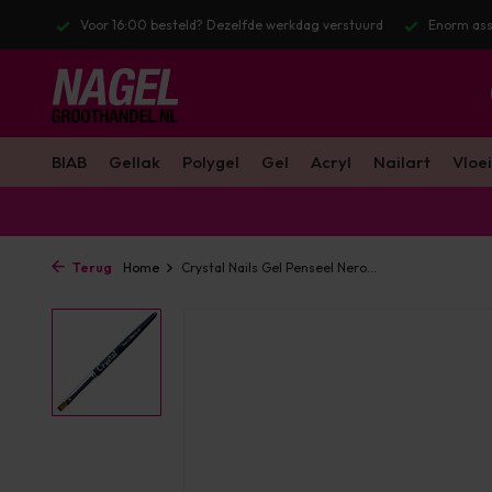
stuurd
Enorm assortiment & alle bekende merken
Gratis verzendin
BIAB
Gellak
Polygel
Gel
Acryl
Nailart
Vloei
Terug
Home
Crystal Nails Gel Penseel Nero...