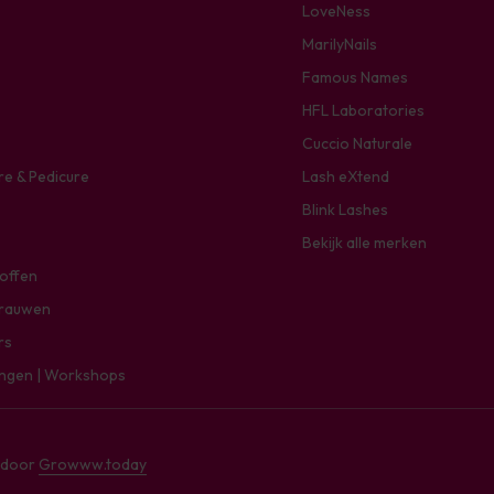
LoveNess
MarilyNails
Famous Names
HFL Laboratories
Cuccio Naturale
re & Pedicure
Lash eXtend
Blink Lashes
Bekijk alle merken
toffen
rauwen
rs
ingen | Workshops
e door
Growww.today