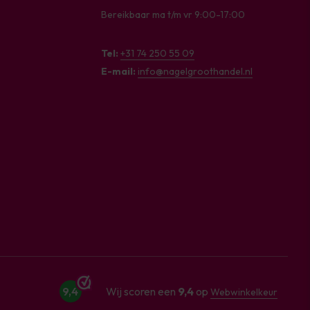
Bereikbaar ma t/m vr 9:00-17:00
Tel:
+31 74 250 55 09
E-mail:
info@nagelgroothandel.nl
9,4
Wij scoren een
9,4
op
Webwinkelkeur