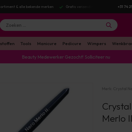
g v.a. €100 excl. BTW
Voor 16:00 besteld? Dezelfde werkdag verstuurd
+31 74 2
stoffen
Tools
Manicure
Pedicure
Wimpers
Wenkbra
Beauty Medewerker Gezocht!
Solliciteer nu
Merk:
Crystal Na
Crystal
Merlo I