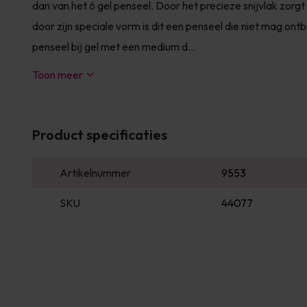
dan van het 6 gel penseel. Door het precieze snijvlak zorgt
door zijn speciale vorm is dit een penseel die niet mag ontb
penseel bij gel met een medium d...
Toon meer
Product specificaties
Artikelnummer
9553
SKU
44077