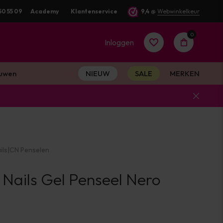
50 55 09
Academy
Klantenservice
9,4
@
Webwinkelkeur
0
Inloggen
uwen
NIEUW
SALE
MERKEN
Account
aanmaken
ils
|
CN Penselen
Account
 Nails Gel Penseel Nero
aanmaken
I