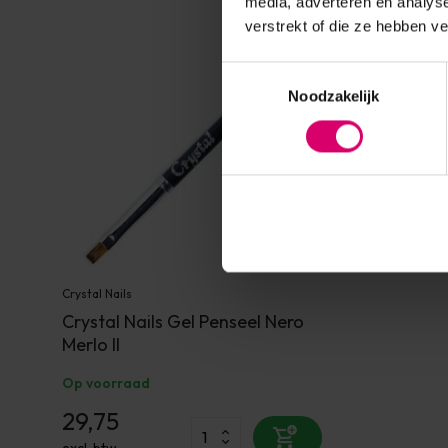
media, adverteren en analys
verstrekt of die ze hebben v
Toestemmingsselectie
Noodzakelijk
Crystal Nails
Crystal Nails Gel Penseel Nero
Merlo II
Op voorraad
29,75
excl. btw