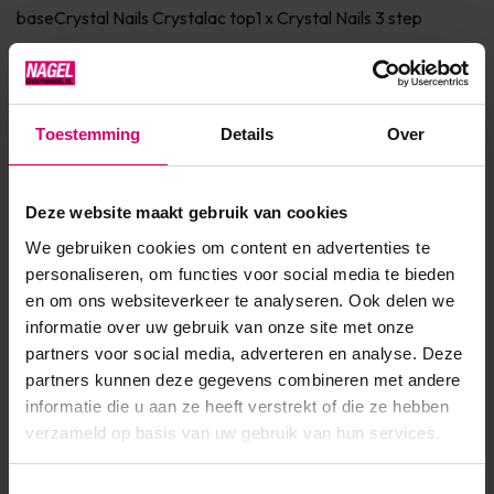
baseCrystal Nails Crystalac top1 x Crystal Nails 3 step
gelpolish kleur 8 mlCrystal Nails prep 15 mlFolie wraps 100
stuksCrystal Nails cleanser 100 mlCrystal Nails remover
100...
Toestemming
Details
Over
Toon meer
Deze website maakt gebruik van cookies
Product specificaties
We gebruiken cookies om content en advertenties te
personaliseren, om functies voor social media te bieden
Artikelnummer
30069
en om ons websiteverkeer te analyseren. Ook delen we
informatie over uw gebruik van onze site met onze
SKU
435341
partners voor social media, adverteren en analyse. Deze
partners kunnen deze gegevens combineren met andere
informatie die u aan ze heeft verstrekt of die ze hebben
verzameld op basis van uw gebruik van hun services.
Toestemmingsselectie