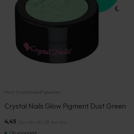
Merk:
Crystal Nails
|
Pigmenten
Crystal Nails Glow Pigment Dust Green
4,45
Excl. btw
€5,38
Incl. btw
Op voorraad