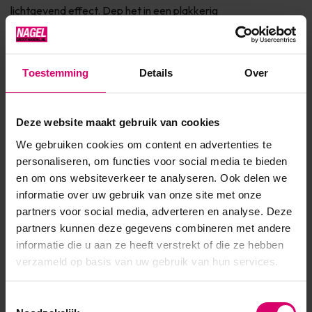
lichtgevend effect. Dep het in een plakkerig
oppervlak, hangt af van wat voor soort decoraties u wilt
maken.
Toestemming
Details
Over
Product specificaties
Deze website maakt gebruik van cookies
Artikelnummer
47597
We gebruiken cookies om content en advertenties te
personaliseren, om functies voor social media te bieden
SKU
600936
en om ons websiteverkeer te analyseren. Ook delen we
informatie over uw gebruik van onze site met onze
partners voor social media, adverteren en analyse. Deze
partners kunnen deze gegevens combineren met andere
informatie die u aan ze heeft verstrekt of die ze hebben
verzameld op basis van uw gebruik van hun services.
Toestemmingsselectie