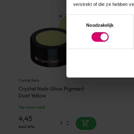
verstrekt of die ze hebben v
Toestemmingsselectie
Noodzakelijk
Crystal Nails
Crystal Nails Glow Pigment
Dust Yellow
Op voorraad
4,45
excl. btw