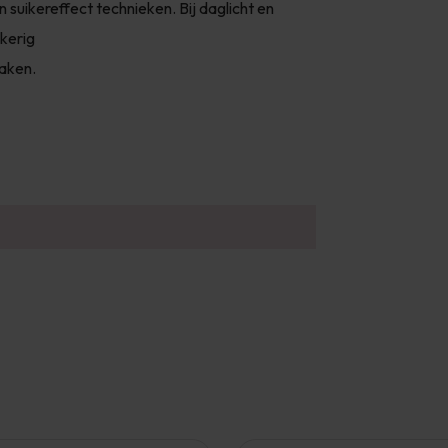
 suikereffect technieken. Bij daglicht en
kkerig
maken.