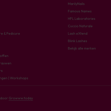
MarilyNails
Famous Names
HFL Laboratories
Cuccio Naturale
re & Pedicure
Lash eXtend
Blink Lashes
Bekijk alle merken
toffen
rauwen
rs
ingen | Workshops
e door
Growww.today