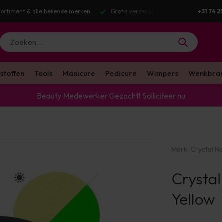
 bekende merken
Gratis verzending v.a. €100 excl. BTW
Voor 16:00 
+31 74 2
stoffen
Tools
Manicure
Pedicure
Wimpers
Wenkbra
Beauty Medewerker Gezocht!
Solliciteer nu
Merk:
Crystal Na
Crysta
Yellow