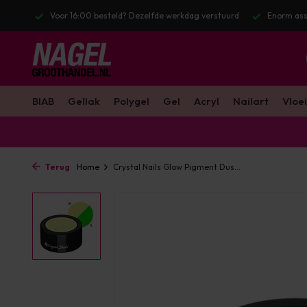
r 16:00 besteld? Dezelfde werkdag verstuurd
Enorm assortiment & alle
BIAB
Gellak
Polygel
Gel
Acryl
Nailart
Vloei
Terug
Home
Crystal Nails Glow Pigment Dus...