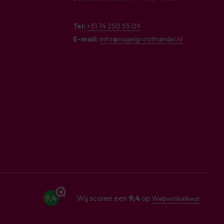
Tel:
+31 74 250 55 09
E-mail:
info@nagelgroothandel.nl
9,4
Wij scoren een
9,4
op
Webwinkelkeur