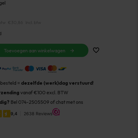
gel
btw
€30,86
Incl. btw
d
Toevoegen aan winkelwagen
 besteld =
dezelfde (werk)dag verstuurd
!
rzending
vanaf €100 excl. BTW
dig?
Bel 074-2505509 of chat met ons