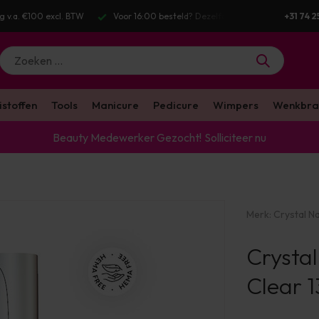
g v.a. €100 excl. BTW
Voor 16:00 besteld? Dezelfde werkdag verstuurd
+31 74 2
istoffen
Tools
Manicure
Pedicure
Wimpers
Wenkbra
Beauty Medewerker Gezocht!
Solliciteer nu
Merk:
Crystal Na
Crystal
Clear 