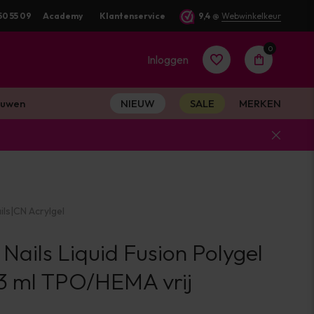
50 55 09
Academy
Klantenservice
9,4
@
Webwinkelkeur
0
Inloggen
uwen
NIEUW
SALE
MERKEN
Account
aanmaken
ils
|
CN Acrylgel
Account
 Nails Liquid Fusion Polygel
aanmaken
13 ml TPO/HEMA vrij