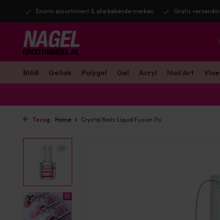
stuurd
Enorm assortiment & alle bekende merken
Gratis verzendin
BIAB
Gellak
Polygel
Gel
Acryl
Nail Art
Vloe
Terug
Home
Crystal Nails Liquid Fusion Po...