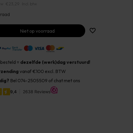
tw
€23,29
Incl. btw
rraad
Niet op voorraad
 besteld =
dezelfde (werk)dag verstuurd
!
rzending
vanaf €100 excl. BTW
dig?
Bel 074-2505509 of chat met ons