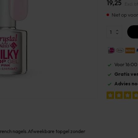
19,25
Excl. b
Niet op voo
Voor 16:00
Gratis ve
Advies no
e French nagels.Afweekbare topgel zonder