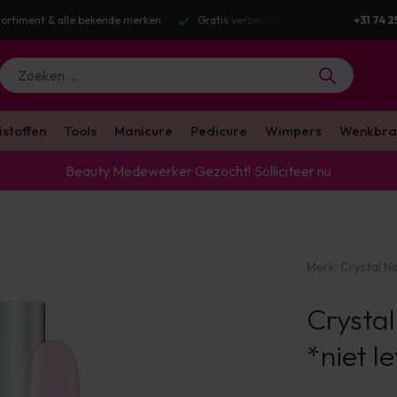
g v.a. €100 excl. BTW
Voor 16:00 besteld? Dezelfde werkdag verstuurd
+31 74 2
istoffen
Tools
Manicure
Pedicure
Wimpers
Wenkbra
Beauty Medewerker Gezocht!
Solliciteer nu
Merk:
Crystal Na
Crystal
*niet l