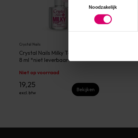
Noodzakelijk
Crystal Nails
Crystal Nails Milky Top Gel Pink
8 ml *niet leverbaar*
Niet op voorraad
19,25
Bekijken
excl. btw