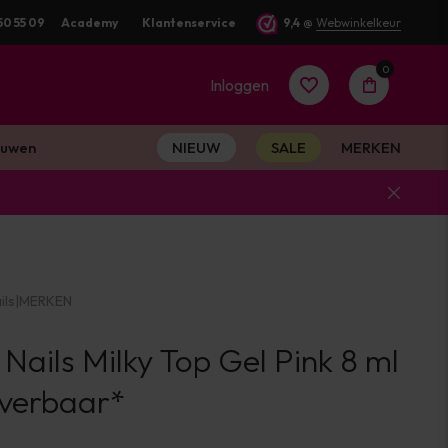
50 55 09
Academy
Klantenservice
9,4
@
Webwinkelkeur
0
Inloggen
uwen
NIEUW
SALE
MERKEN
Account
aanmaken
ils
|
MERKEN
Account
 Nails Milky Top Gel Pink 8 ml
aanmaken
everbaar*