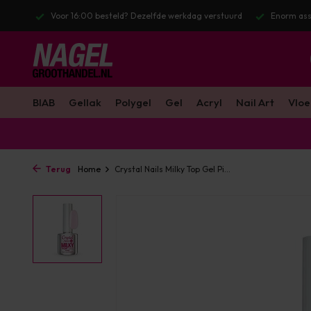
stuurd
Enorm assortiment & alle bekende merken
Gratis verzendin
BIAB
Gellak
Polygel
Gel
Acryl
Nail Art
Vloe
Terug
Home
Crystal Nails Milky Top Gel Pi...