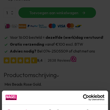
Toevoegen aan winkelwagen
Voor 16:00 besteld =
dezelfde (werk)dag verstuurd
!
Gratis verzending
vanaf €100 excl. BTW
Advies nodig?
Bel 074-2505509 of chat met ons
Productomschrijving
Mini Beads Rose Gold.
Product specificaties