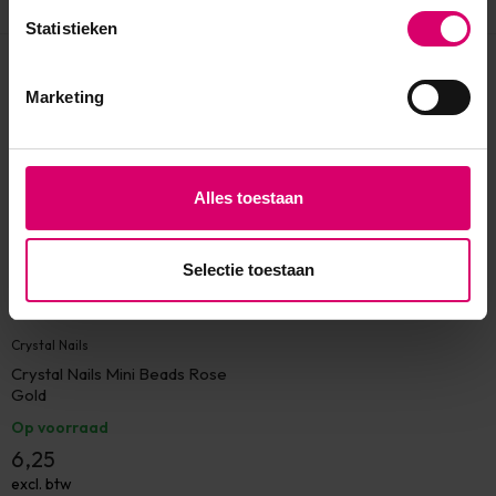
Statistieken
Eerder bekeken
Marketing
Alles toestaan
Selectie toestaan
Crystal Nails
Crystal Nails Mini Beads Rose
Gold
Op voorraad
6,25
excl. btw