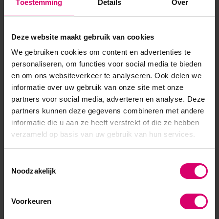
Toestemming
Details
Over
Artikelnummer
39857
SKU
561551
Deze website maakt gebruik van cookies
We gebruiken cookies om content en advertenties te
personaliseren, om functies voor social media te bieden
en om ons websiteverkeer te analyseren. Ook delen we
informatie over uw gebruik van onze site met onze
partners voor social media, adverteren en analyse. Deze
partners kunnen deze gegevens combineren met andere
informatie die u aan ze heeft verstrekt of die ze hebben
verzameld op basis van uw gebruik van hun services.
Toestemmingsselectie
Noodzakelijk
Voorkeuren