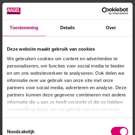
druk. Perfect voor schaduwen en gelschildering. Het is mooi
om gebogen patronen te maken, perfect voor di...
Toon meer
Toestemming
Details
Over
Product specificaties
Deze website maakt gebruik van cookies
We gebruiken cookies om content en advertenties te
Artikelnummer
40759
personaliseren, om functies voor social media te bieden
en om ons websiteverkeer te analyseren. Ook delen we
SKU
569110
informatie over uw gebruik van onze site met onze
partners voor social media, adverteren en analyse. Deze
partners kunnen deze gegevens combineren met andere
informatie die u aan ze heeft verstrekt of die ze hebben
verzameld op basis van uw gebruik van hun services.
Toestemmingsselectie
Noodzakelijk