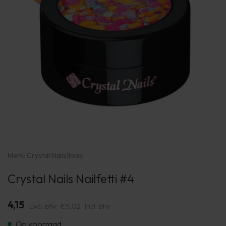
Merk:
Crystal Nails
|
Inlay
Crystal Nails Nailfetti #4
4,15
Excl. btw
€5,02
Incl. btw
Op voorraad