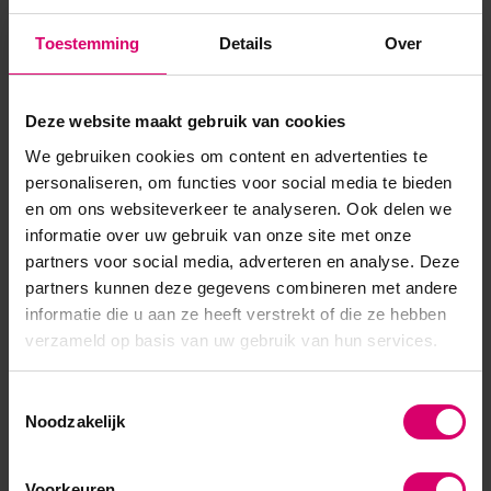
Toestemming
Details
Over
Product specificaties
Deze website maakt gebruik van cookies
Artikelnummer
45225
We gebruiken cookies om content en advertenties te
SKU
589519
personaliseren, om functies voor social media te bieden
en om ons websiteverkeer te analyseren. Ook delen we
informatie over uw gebruik van onze site met onze
partners voor social media, adverteren en analyse. Deze
partners kunnen deze gegevens combineren met andere
informatie die u aan ze heeft verstrekt of die ze hebben
verzameld op basis van uw gebruik van hun services.
Toestemmingsselectie
Noodzakelijk
Voorkeuren