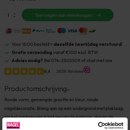
Toevoegen aan winkelwagen
Voor 16:00 besteld =
dezelfde (werk)dag verstuurd
!
Gratis verzending
vanaf €100 excl. BTW
Advies nodig?
Bel 074-2505509 of chat met ons
Productomschrijving
Ronde vorm, gemengde grootte en kleur, ronde
nageldecoratie. Breng aan op een ondergrond met plaklaag.
Na het aanbrengen in het gewenste patroon, dienen de
Nailfetti afgelakt te worden met 2 dunne laagjes Top Gel.