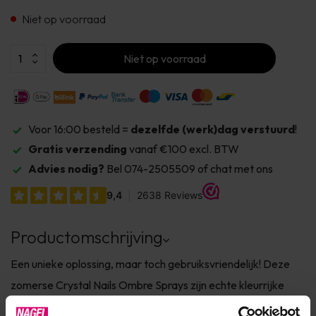
Niet op voorraad
Niet op voorraad
Voor 16:00 besteld =
dezelfde (werk)dag verstuurd
!
Gratis verzending
vanaf €100 excl. BTW
Advies nodig?
Bel 074-2505509 of chat met ons
Productomschrijving
Een unieke oplossing, maar toch gebruiksvriendelijk! Deze
zomerse Crystal Nails Ombre Sprays zijn echte kleurrijke
neonbommen, die het best tot hun recht komen als deze