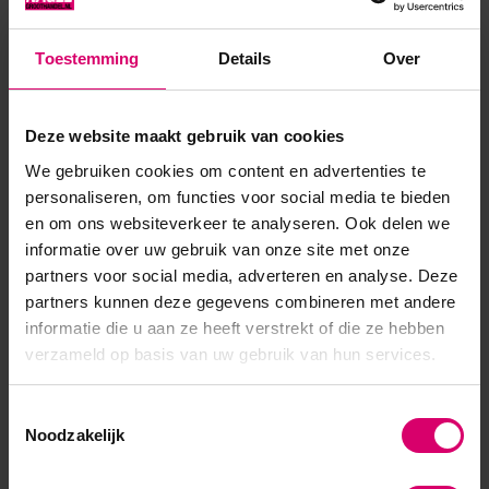
worden aangebracht op een witte of melkwitte basis. Ombre
Sprays zijn het onmisbare accessoire van het zomerseizoen,
Toestemming
Details
Over
die nu ook verkrijgbaar zijn in levendig roze, wild neongeel, ...
Toon meer
Deze website maakt gebruik van cookies
We gebruiken cookies om content en advertenties te
personaliseren, om functies voor social media te bieden
en om ons websiteverkeer te analyseren. Ook delen we
informatie over uw gebruik van onze site met onze
partners voor social media, adverteren en analyse. Deze
partners kunnen deze gegevens combineren met andere
informatie die u aan ze heeft verstrekt of die ze hebben
verzameld op basis van uw gebruik van hun services.
Toestemmingsselectie
Noodzakelijk