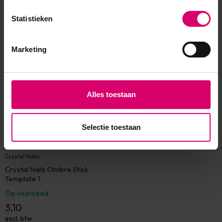
Statistieken
Eerder bekeken
Marketing
Alles toestaan
Selectie toestaan
Crystal Nails
Crystal Nails Ombre Stick
Template 1
Op voorraad
3,10
excl. btw