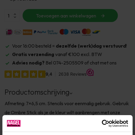
Toevoegen aan winkelwagen
Voor 16:00 besteld =
dezelfde (werk)dag verstuurd
!
Gratis verzending
vanaf €100 excl. BTW
Advies nodig?
Bel 074-2505509 of chat met ons
Productomschrijving
Afmeting: 7×6,5 cm. Stencils voor eenmalig gebruik. Gebruik
de Ombre Stick als je de kleur wilt aanbrengen met onze
dikkere materialen zoals Art Gel, Royal Cream. Je kunt ook
met de ChroMirror powders leuke decoratieve nail art