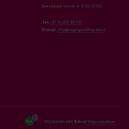
Bereikbaar ma t/m vr 9:00-17:00
Tel:
+31 74 250 55 09
E-mail:
info@nagelgroothandel.nl
9,4
Wij scoren een
9,4
op
Webwinkelkeur