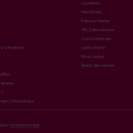
LoveNess
MarilyNails
Famous Names
HFL Laboratories
Cuccio Naturale
re & Pedicure
Lash eXtend
Blink Lashes
Bekijk alle merken
toffen
rauwen
rs
ingen | Workshops
e door
Growww.today