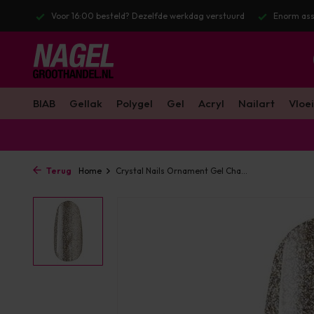
stuurd
Enorm assortiment & alle bekende merken
Gratis verzendin
BIAB
Gellak
Polygel
Gel
Acryl
Nailart
Vloei
Terug
Home
Crystal Nails Ornament Gel Cha...