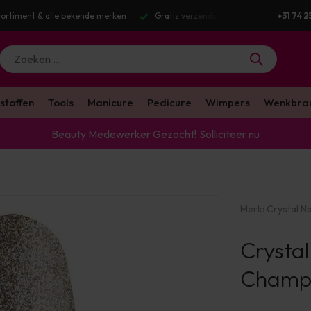
g v.a. €100 excl. BTW
Voor 16:00 besteld? Dezelfde werkdag verstuurd
+31 74 2
stoffen
Tools
Manicure
Pedicure
Wimpers
Wenkbra
Beauty Medewerker Gezocht!
Solliciteer nu
Merk:
Crystal Na
Crysta
Champ