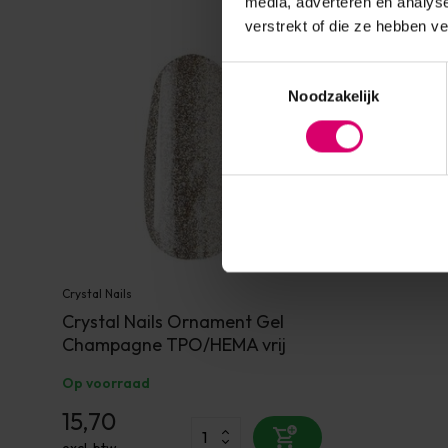
media, adverteren en analys
verstrekt of die ze hebben v
Toestemmingsselectie
Noodzakelijk
Crystal Nails
Crystal Nails Ornament Gel
Champagne TPO/HEMA vrij
Op voorraad
15,70
excl. btw