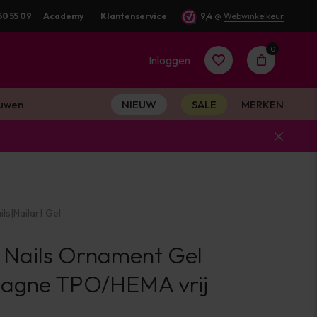
50 55 09
Academy
Klantenservice
9,4
@
Webwinkelkeur
0
Inloggen
uwen
NIEUW
SALE
MERKEN
Account
aanmaken
ils
|
Nailart Gel
Account
l Nails Ornament Gel
aanmaken
agne TPO/HEMA vrij