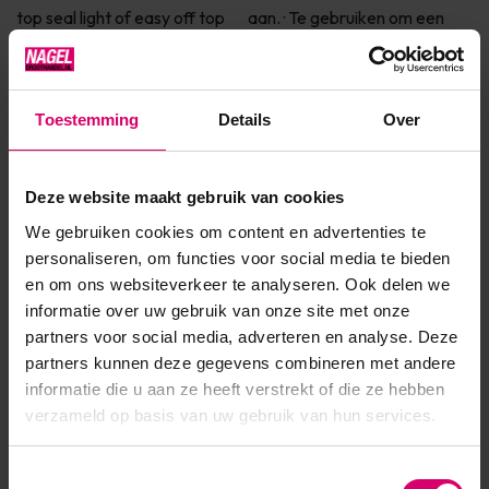
top seal light of easy off top aan. · Te gebruiken om een
volledige nagel mee te bedekken of alleen een randje. ·
Geweldig om mee t...
Toestemming
Details
Over
Toon meer
Deze website maakt gebruik van cookies
Product specificaties
We gebruiken cookies om content en advertenties te
Artikelnummer
42370
personaliseren, om functies voor social media te bieden
en om ons websiteverkeer te analyseren. Ook delen we
SKU
576383
informatie over uw gebruik van onze site met onze
partners voor social media, adverteren en analyse. Deze
partners kunnen deze gegevens combineren met andere
informatie die u aan ze heeft verstrekt of die ze hebben
verzameld op basis van uw gebruik van hun services.
Toestemmingsselectie