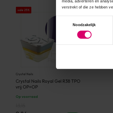
media, adverteren en analys
verstrekt of die ze hebben v
sale 25%
Toestemmingsselectie
Noodzakelijk
Crystal Nails
Crystal Nails Royal Gel R38 TPO
vrij OP=OP
Op voorraad
13,15