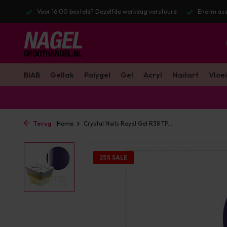
r 16:00 besteld? Dezelfde werkdag verstuurd
Enorm assortiment & alle
BIAB
Gellak
Polygel
Gel
Acryl
Nailart
Vloei
Terug
Home
Crystal Nails Royal Gel R38 TP...
25% SALE