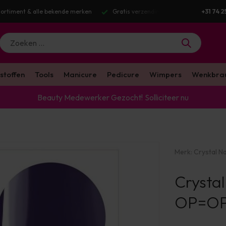
 bekende merken
Gratis verzending v.a. €100 excl. BTW
Voor 16:00 
+31 74 2
stoffen
Tools
Manicure
Pedicure
Wimpers
Wenkbra
Beauty Medewerker Gezocht!
Solliciteer nu
Merk:
Crystal Na
Crystal
OP=O