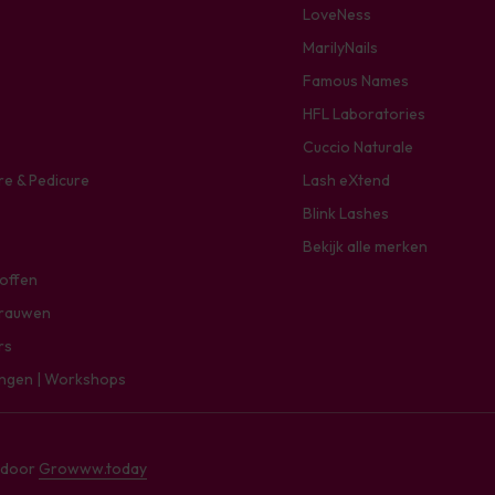
LoveNess
MarilyNails
Famous Names
HFL Laboratories
Cuccio Naturale
re & Pedicure
Lash eXtend
Blink Lashes
Bekijk alle merken
toffen
rauwen
rs
ingen | Workshops
e door
Growww.today