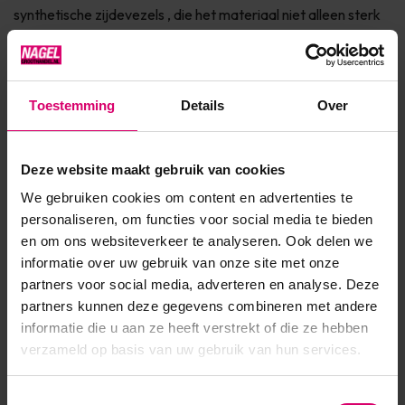
synthetische zijdevezels , die het materiaal niet alleen sterk
maken en tegelijkertijd zijn elasticiteit behouden, maar ook
de hechting van het oppervlak helpen en versnellen ....
Toon meer
Toestemming
Details
Over
Product specificaties
Deze website maakt gebruik van cookies
We gebruiken cookies om content en advertenties te
Artikelnummer
51185
personaliseren, om functies voor social media te bieden
en om ons websiteverkeer te analyseren. Ook delen we
SKU
607097
informatie over uw gebruik van onze site met onze
partners voor social media, adverteren en analyse. Deze
partners kunnen deze gegevens combineren met andere
informatie die u aan ze heeft verstrekt of die ze hebben
verzameld op basis van uw gebruik van hun services.
Toestemmingsselectie