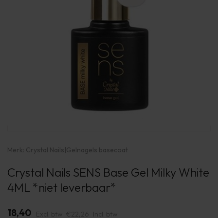
Merk:
Crystal Nails
|
Gelnagels basecoat
Crystal Nails SENS Base Gel Milky White
4ML *niet leverbaar*
18,40
Excl. btw
€22,26
Incl. btw