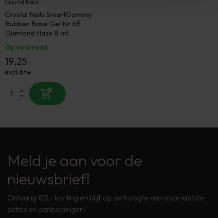
Crystal Nails
Crystal Nails SmartGummy
Rubber Base Gel Nr 65
Diamond Haze 8 ml
Op voorraad
19,25
excl. btw
Meld je aan voor de
nieuwsbrief!
Ontvang €5,- korting en blijf op de hoogte van onze laatste
acties en aanbiedingen!