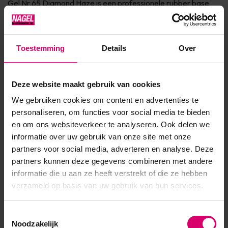
Gel Nr.65 Diamond Haze is een professionele rubber base
gel die zorgt voor sterke hechting, flexibiliteit en een
langdurige manicure. Deze innovatieve base gel is speciaal
Toestemming
Details
Over
ontwikkeld voor nagelstylisten en nail artists die werken met
gelpolish, BIAB-achtige systemen of natuurlijke
nagelverstevig...
Deze website maakt gebruik van cookies
Toon meer
We gebruiken cookies om content en advertenties te
personaliseren, om functies voor social media te bieden
en om ons websiteverkeer te analyseren. Ook delen we
informatie over uw gebruik van onze site met onze
partners voor social media, adverteren en analyse. Deze
partners kunnen deze gegevens combineren met andere
informatie die u aan ze heeft verstrekt of die ze hebben
verzameld op basis van uw gebruik van hun services.
Toestemmingsselectie
Noodzakelijk