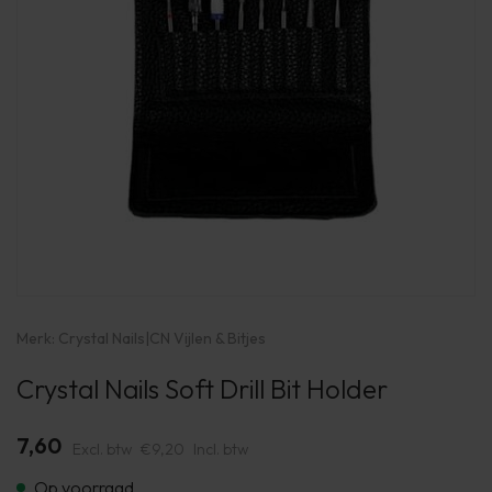
Merk:
Crystal Nails
|
CN Vijlen & Bitjes
Crystal Nails Soft Drill Bit Holder
7,60
Excl. btw
€9,20
Incl. btw
Op voorraad