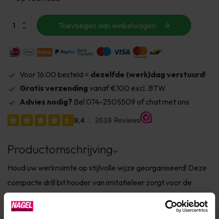
Toevoegen aan winkelwagen
Voor 16:00 besteld =
dezelfde (werk)dag verstuurd
!
Gratis verzending
vanaf €100 excl. BTW
Advies nodig?
Bel 074-2505509 of chat met ons
Productomschrijving
Houd uw werkruimte op stijlvolle wijze georganiseerd! Deze
compacte drill bit houder van imitatieleer zorgt voor de
veilige opslag van 16 bitjes, terwijl het elegante en praktische
ontwerp het gemakkelijk maakt om mee te nemen. Het is de