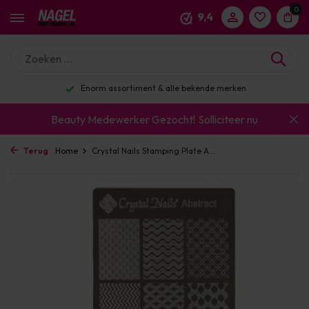
0
9,4
Enorm assortiment & alle bekende merken
Beauty Medewerker Gezocht!
Solliciteer nu
Terug
Home
Crystal Nails Stamping Plate A...