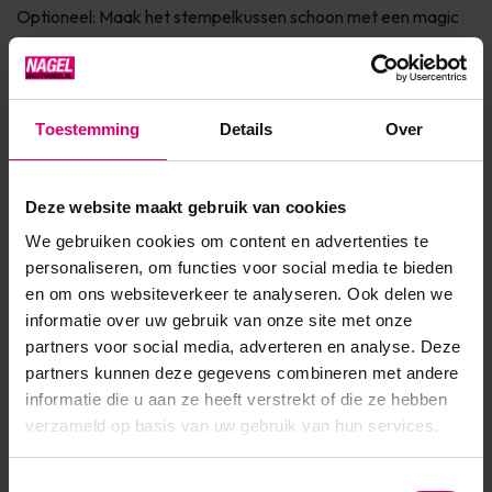
Optioneel: Maak het stempelkussen schoon met een magic
roller for stamping Schraap de overtollige polish/gel weg met
de s...
Toon meer
Toestemming
Details
Over
Product specificaties
Deze website maakt gebruik van cookies
We gebruiken cookies om content en advertenties te
Artikelnummer
37895
personaliseren, om functies voor social media te bieden
en om ons websiteverkeer te analyseren. Ook delen we
SKU
535172
informatie over uw gebruik van onze site met onze
partners voor social media, adverteren en analyse. Deze
partners kunnen deze gegevens combineren met andere
informatie die u aan ze heeft verstrekt of die ze hebben
verzameld op basis van uw gebruik van hun services.
Toestemmingsselectie