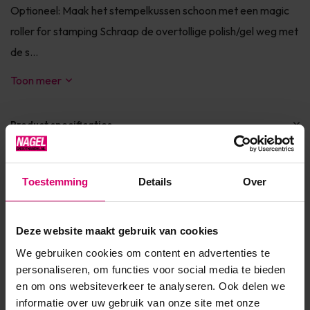
Optioneel: Maak het stempelkussen schoon met een magic
roller for stamping Schraap de overtollige polish/gel weg met
de s...
Toon meer
Product specificaties
Artikelnummer
37890
Toestemming
Details
Over
SKU
535167
Deze website maakt gebruik van cookies
We gebruiken cookies om content en advertenties te
Reviews
personaliseren, om functies voor social media te bieden
en om ons websiteverkeer te analyseren. Ook delen we
5
/
gebaseerd op 1 reviews
5
informatie over uw gebruik van onze site met onze