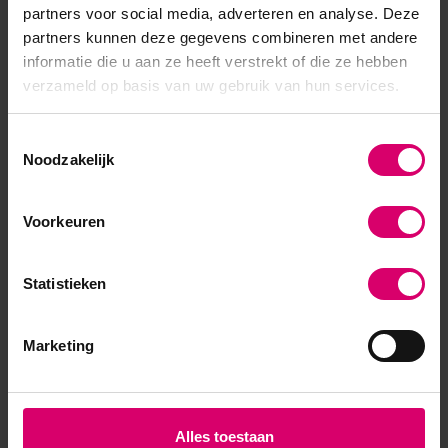
partners voor social media, adverteren en analyse. Deze
5
/
5
partners kunnen deze gegevens combineren met andere
Gepost door:
Marja
op 2 Juni 2026
informatie die u aan ze heeft verstrekt of die ze hebben
verzameld op basis van uw gebruik van hun services.
Prima hoor
Toestemmingsselectie
Schrijf je eigen review
Noodzakelijk
Voorkeuren
Statistieken
Marketing
Alles toestaan