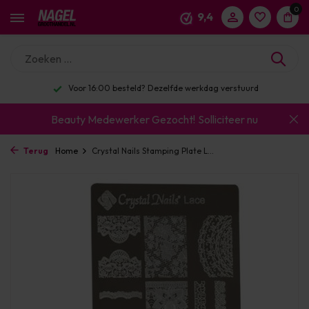
0
9,4
eld? Dezelfde werkdag verstuurd
Enorm assortime
Beauty Medewerker Gezocht!
Solliciteer nu
Terug
Home
Crystal Nails Stamping Plate L...