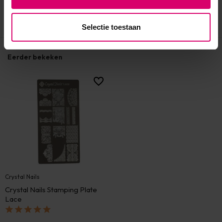
Selectie toestaan
Eerder bekeken
Crystal Nails
Crystal Nails Stamping Plate
Lace