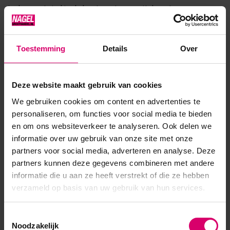
In deze set vind je de beste patronen uit de natuur en van
dieren. Wij weten zeker dat jouw nail art hart hiervan sneller
gaat kloppen
Toestemming
Details
Over
Product specificaties
Deze website maakt gebruik van cookies
We gebruiken cookies om content en advertenties te
Artikelnummer
52286
personaliseren, om functies voor social media te bieden
en om ons websiteverkeer te analyseren. Ook delen we
SKU
608793
informatie over uw gebruik van onze site met onze
partners voor social media, adverteren en analyse. Deze
partners kunnen deze gegevens combineren met andere
informatie die u aan ze heeft verstrekt of die ze hebben
verzameld op basis van uw gebruik van hun services.
Toestemmingsselectie
Noodzakelijk