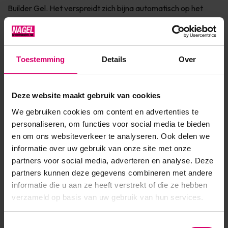
Builder Gel. Het verspreidt zich bijna automatisch op het
oppervlak met de juiste controle, om de gewenste curve te
krijgen. Het kan worden gebruikt voor bouw-, vul- en vijlvr...
Toon meer
Toestemming
Details
Over
Product specificaties
Deze website maakt gebruik van cookies
We gebruiken cookies om content en advertenties te
Artikelnummer
54698
personaliseren, om functies voor social media te bieden
en om ons websiteverkeer te analyseren. Ook delen we
SKU
612383
informatie over uw gebruik van onze site met onze
partners voor social media, adverteren en analyse. Deze
partners kunnen deze gegevens combineren met andere
informatie die u aan ze heeft verstrekt of die ze hebben
verzameld op basis van uw gebruik van hun services.
Toestemmingsselectie