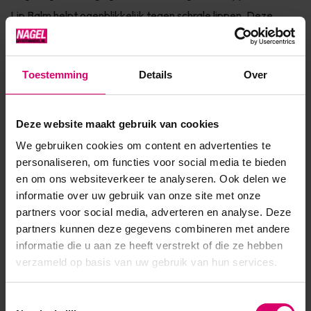
Lip Balm helpt ogenblikkelijk tegen schrale lippen. Deze
lippenbalsem bevat: bijenwas, kokosolie, aloë, jojoba olie,
cacaoboter, olijfolie, avocado olie en de oliën uit Dadi' Oil en
Toestemming
Details
Over
natuurlijke vitamine E.Ze bevat natuurlij...
Toon meer
Deze website maakt gebruik van cookies
We gebruiken cookies om content en advertenties te
Product specificaties
personaliseren, om functies voor social media te bieden
en om ons websiteverkeer te analyseren. Ook delen we
Artikelnummer
33525
informatie over uw gebruik van onze site met onze
partners voor social media, adverteren en analyse. Deze
SKU
477568
partners kunnen deze gegevens combineren met andere
informatie die u aan ze heeft verstrekt of die ze hebben
verzameld op basis van uw gebruik van hun services.
Toestemmingsselectie