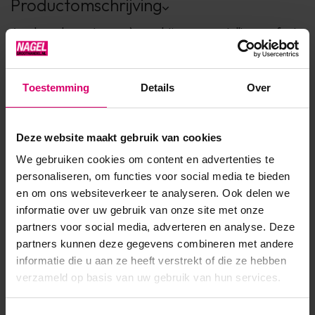
Productomschrijving
Acryl poeder met een crèmeachtige samenstelling, perfecte
controleerbare applicatie en specialistische verwerking.
Door een optimale sterkte, kan er extra dun mee gewerkt
Toestemming
Details
Over
worden.
Deze website maakt gebruik van cookies
Product specificaties
We gebruiken cookies om content en advertenties te
personaliseren, om functies voor social media te bieden
Artikelnummer
47
en om ons websiteverkeer te analyseren. Ook delen we
informatie over uw gebruik van onze site met onze
SKU
80468
partners voor social media, adverteren en analyse. Deze
partners kunnen deze gegevens combineren met andere
informatie die u aan ze heeft verstrekt of die ze hebben
verzameld op basis van uw gebruik van hun services.