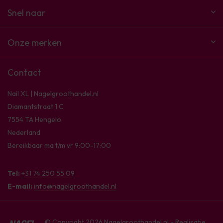
Snel naar
Onze merken
Contact
Nail XL | Nagelgroothandel.nl
Diamantstraat 1 C
7554 TA Hengelo
Nederland
Bereikbaar ma t/m vr 9:00-17:00
Tel:
+31 74 250 55 09
E-mail:
info@nagelgroothandel.nl
© Copyright 2026 Nagelgroothandel.nl - Realisatie