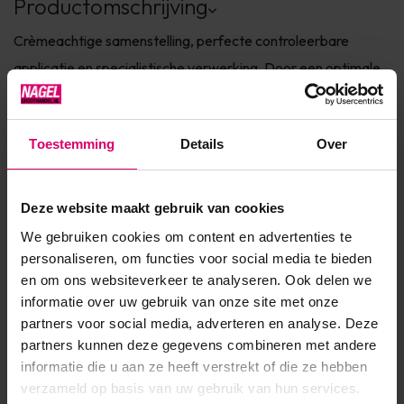
Productomschrijving
Crèmeachtige samenstelling, perfecte controleerbare
applicatie en specialistische verwerking. Door een optimale
sterkte, kan er extra dun mee gewerkt worden. Natuurlijke
kleur roze die in combinatie met de Premium Liquid X-tra
Toestemming
Details
Over
haar kleur behoudt.
Verkrijgbaar in 15,35, 120 gram
Deze website maakt gebruik van cookies
We gebruiken cookies om content en advertenties te
personaliseren, om functies voor social media te bieden
Product specificaties
en om ons websiteverkeer te analyseren. Ook delen we
informatie over uw gebruik van onze site met onze
Artikelnummer
1561
partners voor social media, adverteren en analyse. Deze
partners kunnen deze gegevens combineren met andere
SKU
1618
informatie die u aan ze heeft verstrekt of die ze hebben
verzameld op basis van uw gebruik van hun services.