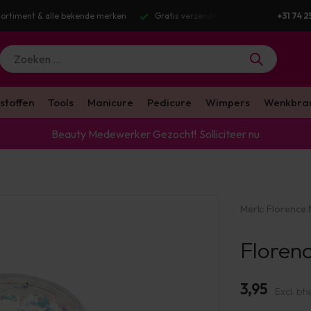
Gratis verzending v.a. €100 excl. BTW
Voor 16:00 besteld? Dezelfde we
+31 74 2
stoffen
Tools
Manicure
Pedicure
Wimpers
Wenkbra
Beauty Medewerker Gezocht!
Solliciteer nu
Merk:
Florence N
Florenc
3,95
Excl. bt