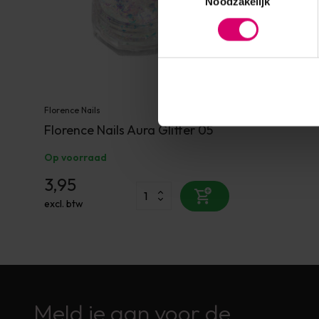
Noodzakelijk
Florence Nails
Florence Nails Aura Glitter 05
Op voorraad
3,95
excl. btw
Meld je aan voor de