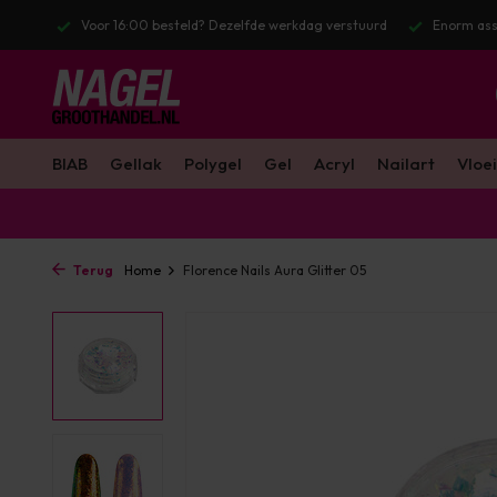
lfde werkdag verstuurd
Enorm assortiment & alle bekende merken
BIAB
Gellak
Polygel
Gel
Acryl
Nailart
Vloei
Terug
Home
Florence Nails Aura Glitter 05