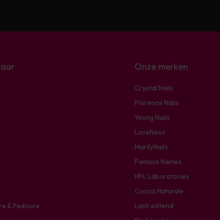
naar
Onze merken
Crystal Nails
Florence Nails
Young Nails
LoveNess
MarilyNails
Famous Names
HFL Laboratories
Cuccio Naturale
re & Pedicure
Lash eXtend