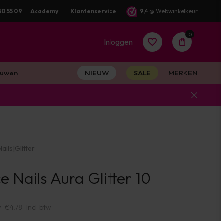
50 55 09
Voor 16:00 besteld? Dezelfde werkdag verstuurd
Academy
Klantenservice
9,4
@
Webwinkelkeur
0
Inloggen
uwen
NIEUW
SALE
MERKEN
Account
aanmaken
ails
|
Glitter
Account
e Nails Aura Glitter 10
aanmaken
w
€4,78
Incl. btw