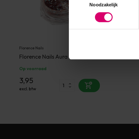
Noodzakelijk
Florence Nails
Florence Nails Aura Glitter 10
Op voorraad
3,95
excl. btw