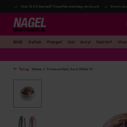
l. BTW
Voor 16:00 besteld? Dezelfde werkdag verstuurd
Enorm ass
BIAB
Gellak
Polygel
Gel
Acryl
Nail Art
Vloe
Terug
Home
Florence Nails Aura Glitter 10