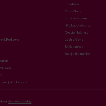
LoveNess
MarilyNails
Famous Names
HFL Laboratories
Cuccio Naturale
re & Pedicure
Lash eXtend
Blink Lashes
Bekijk alle merken
toffen
rauwen
rs
ingen | Workshops
e door
Growww.today