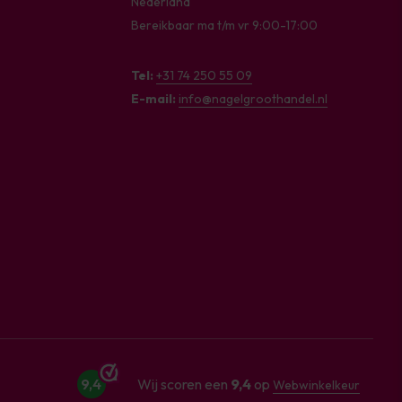
Nederland
Bereikbaar ma t/m vr 9:00-17:00
Tel:
+31 74 250 55 09
E-mail:
info@nagelgroothandel.nl
9,4
Wij scoren een
9,4
op
Webwinkelkeur