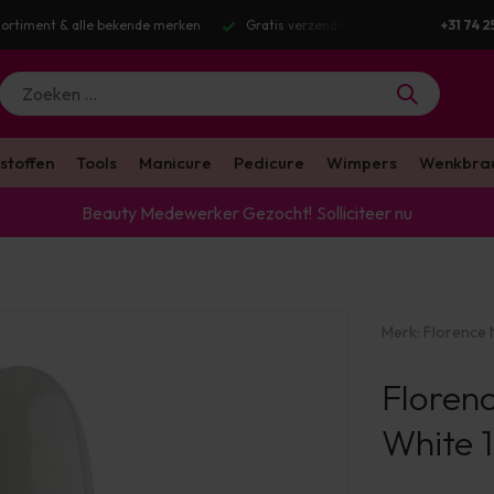
g v.a. €100 excl. BTW
Voor 16:00 besteld? Dezelfde werkdag verstuurd
+31 74 2
stoffen
Tools
Manicure
Pedicure
Wimpers
Wenkbra
Beauty Medewerker Gezocht!
Solliciteer nu
Merk:
Florence N
Florenc
White 