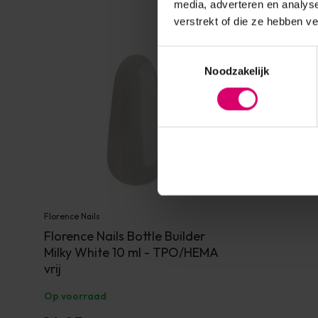
media, adverteren en analys
verstrekt of die ze hebben v
Toestemmingsselectie
Noodzakelijk
Florence Nails
Florence Nails Bottle Builder
Milky White 10 ml - TPO/HEMA
vrij
Op voorraad