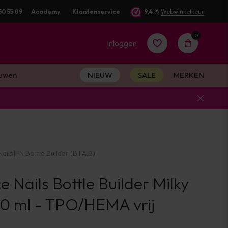
50 55 09
Academy
Klantenservice
9,4
@
Webwinkelkeur
0
Inloggen
uwen
NIEUW
SALE
MERKEN
Account
aanmaken
ails
|
FN Bottle Builder (B.I.A.B)
Account
e Nails Bottle Builder Milky
aanmaken
10 ml - TPO/HEMA vrij