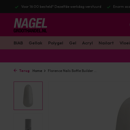
stuurd
Enorm assortiment & alle bekende merken
Gratis verzendin
BIAB
Gellak
Polygel
Gel
Acryl
Nailart
Vloei
Terug
Home
Florence Nails Bottle Builder ...