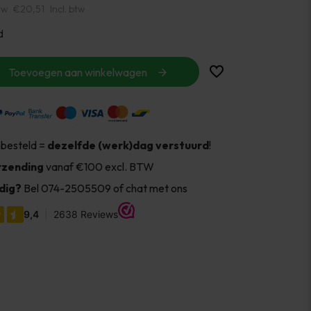
tw
€20,51
Incl. btw
d
Toevoegen aan winkelwagen
 besteld =
dezelfde (werk)dag verstuurd
!
rzending
vanaf €100 excl. BTW
dig?
Bel 074-2505509 of chat met ons