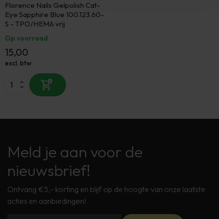
Florence Nails Gelpolish Cat-
Eye Sapphire Blue 100.123.60-
S - TPO/HEMA vrij
Op voorraad
15,00
excl. btw
Meld je aan voor de
nieuwsbrief!
Ontvang €5,- korting en blijf op de hoogte van onze laatste
acties en aanbiedingen!