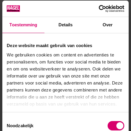
combinatie met een magneet een speciaal effect geeft. Op
de hand foto is geen extra Gelpolish kleur als basis gebruikt.
Gebruiksaanwijzing: Houd de magneet na het aanbrengen
Toestemming
Details
Over
van de kleurlaag ca. 10 sec boven of naast de nagel om een
speci...
Deze website maakt gebruik van cookies
Toon meer
We gebruiken cookies om content en advertenties te
personaliseren, om functies voor social media te bieden
en om ons websiteverkeer te analyseren. Ook delen we
informatie over uw gebruik van onze site met onze
partners voor social media, adverteren en analyse. Deze
partners kunnen deze gegevens combineren met andere
informatie die u aan ze heeft verstrekt of die ze hebben
verzameld op basis van uw gebruik van hun services.
Toestemmingsselectie
Noodzakelijk