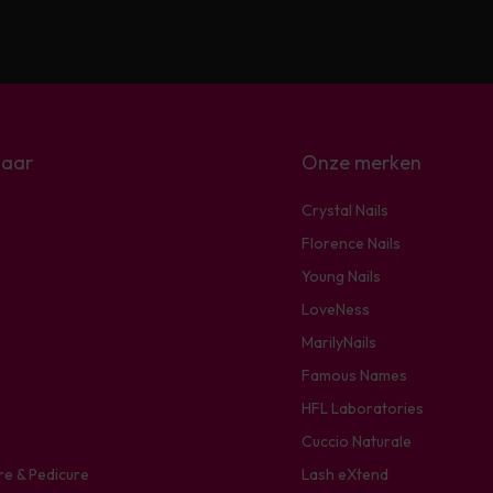
naar
Onze merken
Crystal Nails
Florence Nails
Young Nails
LoveNess
MarilyNails
Famous Names
HFL Laboratories
Cuccio Naturale
re & Pedicure
Lash eXtend