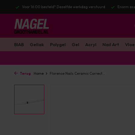
l. BTW
Voor 16:00 besteld? Dezelfde werkdag verstuurd
Enorm ass
BIAB
Gellak
Polygel
Gel
Acryl
Nail Art
Vloe
Terug
Home
Florence Nails Ceramic Correct...