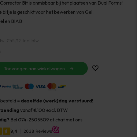
orrector Bit is onmisbaar bij het plaatsen van Dual Forms!
 bitje is geschikt voor het bewerken van Gel,
el en BIAB
btw
€45,92
Incl. btw
d
Toevoegen aan winkelwagen
 besteld =
dezelfde (werk)dag verstuurd
!
rzending
vanaf €100 excl. BTW
dig?
Bel 074-2505509 of chat met ons