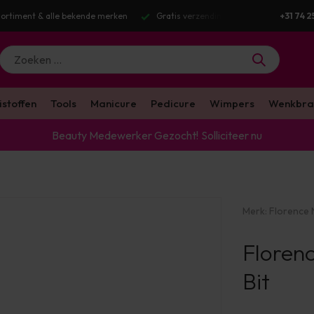
ortiment & alle bekende merken
Gratis verzending v.a. €100 excl. BTW
+31 74 2
istoffen
Tools
Manicure
Pedicure
Wimpers
Wenkbra
Beauty Medewerker Gezocht!
Solliciteer nu
Merk:
Florence N
Floren
Bit