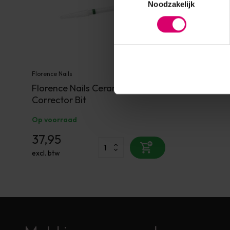
Noodzakelijk
Florence Nails
Florence Nails Ceramic
Corrector Bit
Op voorraad
37,95
excl. btw